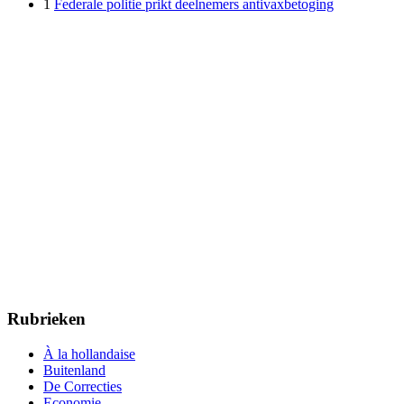
1
Federale politie prikt deelnemers antivaxbetoging
Rubrieken
À la hollandaise
Buitenland
De Correcties
Economie