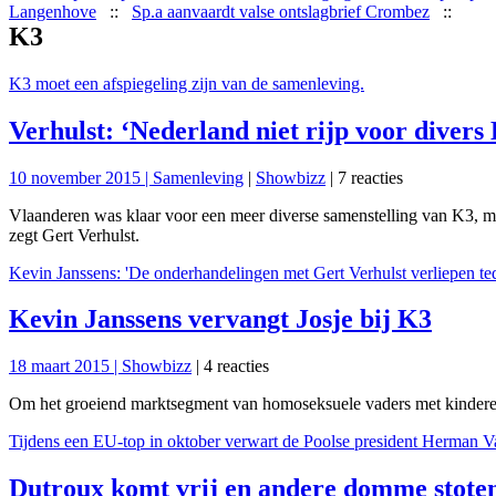
Langenhove
::
Sp.a aanvaardt valse ontslagbrief Crombez
::
K3
K3 moet een afspiegeling zijn van de samenleving.
Verhulst: ‘Nederland niet rijp voor divers
10 november 2015 |
Samenleving
|
Showbizz
| 7 reacties
Vlaanderen was klaar voor een meer diverse samenstelling van K3, maa
zegt Gert Verhulst.
Kevin Janssens: 'De onderhandelingen met Gert Verhulst verliepen ted
Kevin Janssens vervangt Josje bij K3
18 maart 2015 |
Showbizz
| 4 reacties
Om het groeiend marktsegment van homoseksuele vaders met kinderen
Tijdens een EU-top in oktober verwart de Poolse president Herman 
Dutroux komt vrij en andere domme stote