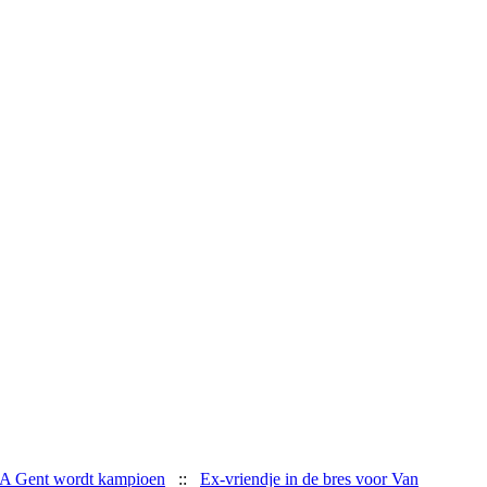
AA Gent wordt kampioen
::
Ex-vriendje in de bres voor Van