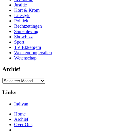
Justitie
Kort & Krom
Lifestyle
Politiek
Rechtzettingen
Samenleving
Showbizz
Sport
TV Ekkergem
Weekendongevallen
Wetenschap
Archief
Links
Indiyan
Home
Archief
Over Ons