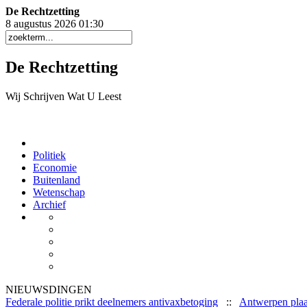
De Rechtzetting
8 augustus 2026 01
:
30
De Rechtzetting
Wij Schrijven Wat U Leest
Politiek
Economie
Buitenland
Wetenschap
Archief
NIEUWSDINGEN
Federale politie prikt deelnemers antivaxbetoging
::
Antwerpen plaa