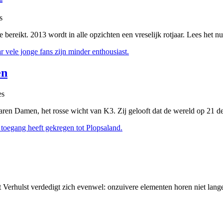
s
bereikt. 2013 wordt in alle opzichten een vreselijk rotjaar. Lees het nu
vele jonge fans zijn minder enthousiast.
en
es
ren Damen, het rosse wicht van K3. Zij gelooft dat de wereld op 21 dec
 toegang heeft gekregen tot Plopsaland.
Verhulst verdedigt zich evenwel: onzuivere elementen horen niet lange