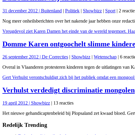
31 december 2012 |
Buitenland
|
Politiek
|
Showbizz
|
Sport
| 2 reactie
Nog meer onheilsberichten over het nakende jaar hebben onze redactie 
Vreugdevol ziet Karen Damen het einde van de wereld tegemoet. Haar 
Domme Karen ontgoochelt slimme kinder
26 september 2012 |
De Correcties
|
Showbizz
|
Wetenschap
| 6 reacti
Overal in Vlaanderen protesteren kinderen tegen de uitlatingen van Ka
Gert Verhulst verontschuldigt zich bij het publiek omdat een mongool
Verhulst verdedigt discriminatie mongolen
19 april 2012 |
Showbizz
| 13 reacties
Het nieuwe gehandicaptenbeleid bij Plopsaland zet kwaad bloed. Gert 
Redelijk
Trending