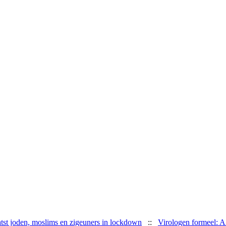
tst joden, moslims en zigeuners in lockdown
::
Virologen formeel: 