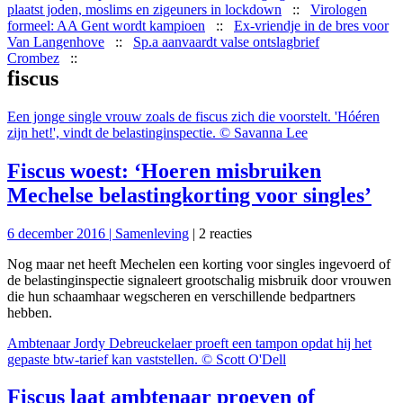
plaatst joden, moslims en zigeuners in lockdown
::
Virologen
formeel: AA Gent wordt kampioen
::
Ex-vriendje in de bres voor
Van Langenhove
::
Sp.a aanvaardt valse ontslagbrief
Crombez
::
fiscus
Een jonge single vrouw zoals de fiscus zich die voorstelt. 'Hóéren
zijn het!', vindt de belastinginspectie. © Savanna Lee
Fiscus woest: ‘Hoeren misbruiken
Mechelse belastingkorting voor singles’
6 december 2016 |
Samenleving
| 2 reacties
Nog maar net heeft Mechelen een korting voor singles ingevoerd of
de belastinginspectie signaleert grootschalig misbruik door vrouwen
die hun schaamhaar wegscheren en verschillende bedpartners
hebben.
Ambtenaar Jordy Debreuckelaer proeft een tampon opdat hij het
gepaste btw-tarief kan vaststellen. © Scott O'Dell
Fiscus laat ambtenaar proeven of