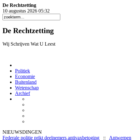
De Rechtzetting
10 augustus 2026 05
:
32
De Rechtzetting
Wij Schrijven Wat U Leest
Politiek
Economie
Buitenland
Wetenschap
Archief
NIEUWSDINGEN
Federale politie prikt deelnemers antivaxbetoging
::
Antwerpen