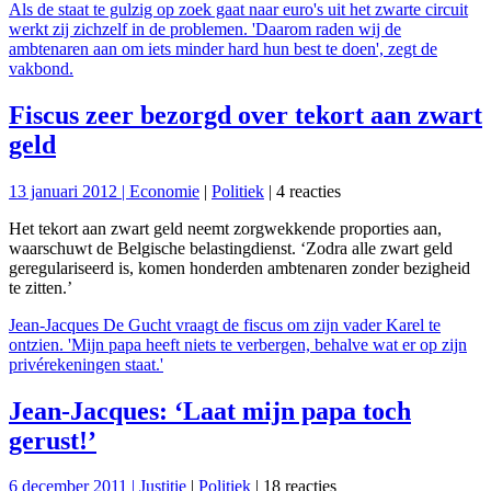
Als de staat te gulzig op zoek gaat naar euro's uit het zwarte circuit
werkt zij zichzelf in de problemen. 'Daarom raden wij de
ambtenaren aan om iets minder hard hun best te doen', zegt de
vakbond.
Fiscus zeer bezorgd over tekort aan zwart
geld
13 januari 2012 |
Economie
|
Politiek
| 4 reacties
Het tekort aan zwart geld neemt zorgwekkende proporties aan,
waarschuwt de Belgische belastingdienst. ‘Zodra alle zwart geld
geregulariseerd is, komen honderden ambtenaren zonder bezigheid
te zitten.’
Jean-Jacques De Gucht vraagt de fiscus om zijn vader Karel te
ontzien. 'Mijn papa heeft niets te verbergen, behalve wat er op zijn
privérekeningen staat.'
Jean-Jacques: ‘Laat mijn papa toch
gerust!’
6 december 2011 |
Justitie
|
Politiek
| 18 reacties